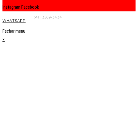
Instagram
Facebook
FALE CONOSCO
(41) 3569-3434
WHATSAPP
Fechar menu
×