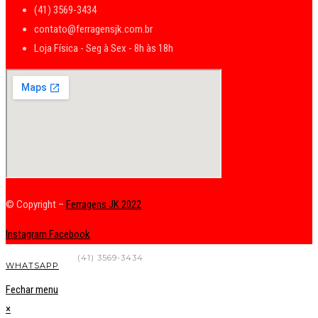
(41) 3569-3434
contato@ferragensjk.com.br
Loja Física - Seg à Sex - 8h às 18h
© Copyright –
Ferragens JK 2022
Instagram
Facebook
FALE CONOSCO
(41) 3569-3434
WHATSAPP
Fechar menu
×