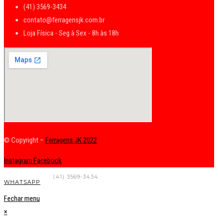
(41) 3569-3434
contato@ferragensjk.com.br
Loja Física - Seg à Sex - 8h às 18h
© Copyright –
Ferragens JK 2022
Instagram
Facebook
FALE CONOSCO
(41) 3569-3434
WHATSAPP
Fechar menu
×