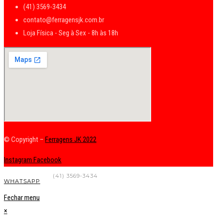
(41) 3569-3434
contato@ferragensjk.com.br
Loja Física - Seg à Sex - 8h às 18h
© Copyright –
Ferragens JK 2022
Instagram
Facebook
FALE CONOSCO
(41) 3569-3434
WHATSAPP
Fechar menu
×