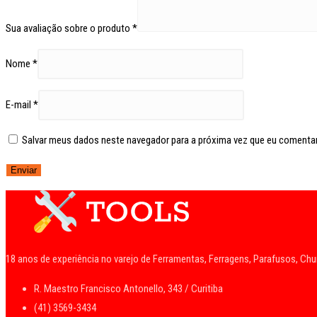
Sua avaliação sobre o produto
*
Nome
*
E-mail
*
Salvar meus dados neste navegador para a próxima vez que eu comentar
18 anos de experiência no varejo de Ferramentas, Ferragens, Parafusos, Ch
R. Maestro Francisco Antonello, 343 / Curitiba
(41) 3569-3434