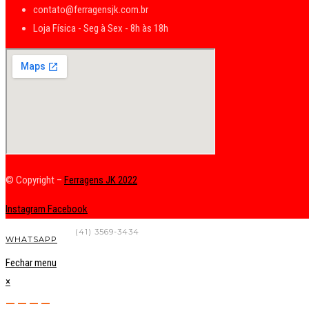
contato@ferragensjk.com.br
Loja Física - Seg à Sex - 8h às 18h
© Copyright –
Ferragens JK 2022
Instagram
Facebook
FALE CONOSCO
(41) 3569-3434
WHATSAPP
Fechar menu
×