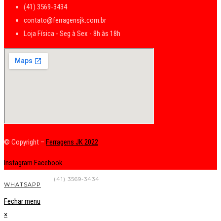
(41) 3569-3434
contato@ferragensjk.com.br
Loja Física - Seg à Sex - 8h às 18h
© Copyright –
Ferragens JK 2022
Instagram
Facebook
FALE CONOSCO
(41) 3569-3434
WHATSAPP
Fechar menu
×