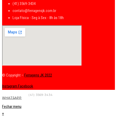
(41) 3569-3434
contato@ferragensjk.com.br
Loja Física - Seg à Sex - 8h às 18h
© Copyright –
Ferragens JK 2022
Instagram
Facebook
FALE CONOSCO
(41) 3569-3434
WHATSAPP
Fechar menu
×