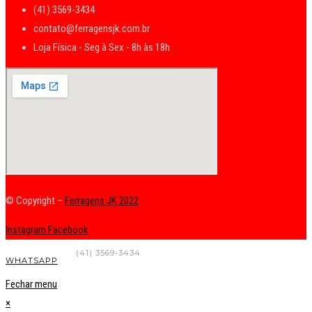
(41) 3569-3434
contato@ferragensjk.com.br
Loja Física - Seg à Sex - 8h às 18h
© Copyright –
Ferragens JK 2022
Instagram
Facebook
FALE CONOSCO
(41) 3569-3434
WHATSAPP
Fechar menu
×