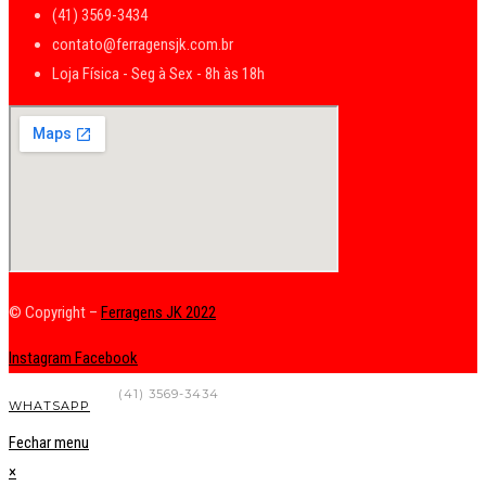
(41) 3569-3434
contato@ferragensjk.com.br
Loja Física - Seg à Sex - 8h às 18h
© Copyright –
Ferragens JK 2022
Instagram
Facebook
FALE CONOSCO
(41) 3569-3434
WHATSAPP
Fechar menu
×