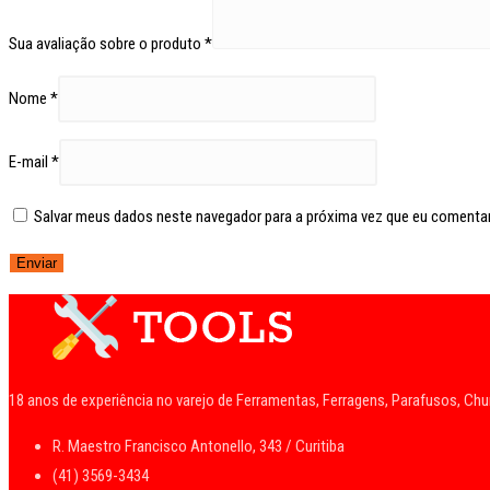
Sua avaliação sobre o produto
*
Nome
*
E-mail
*
Salvar meus dados neste navegador para a próxima vez que eu comentar
18 anos de experiência no varejo de Ferramentas, Ferragens, Parafusos, Ch
R. Maestro Francisco Antonello, 343 / Curitiba
(41) 3569-3434