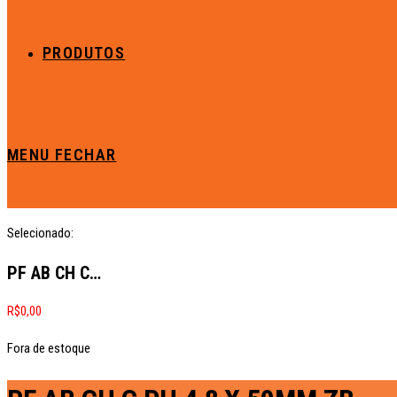
PRODUTOS
MENU
FECHAR
Selecionado:
PF AB CH C…
R$
0,00
Fora de estoque