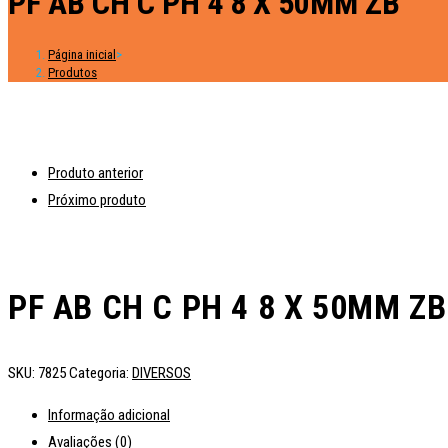
PF AB CH C PH 4 8 X 50MM ZB
Página inicial
>
Produtos
Produto anterior
Próximo produto
PF AB CH C PH 4 8 X 50MM ZB
SKU:
7825
Categoria:
DIVERSOS
Informação adicional
Avaliações (0)