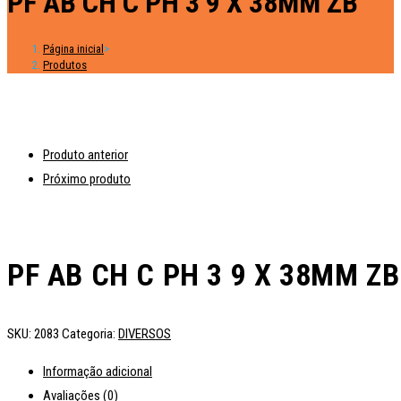
PF AB CH C PH 3 9 X 38MM ZB
Página inicial
>
Produtos
Produto anterior
Próximo produto
PF AB CH C PH 3 9 X 38MM ZB
SKU:
2083
Categoria:
DIVERSOS
Informação adicional
Avaliações (0)