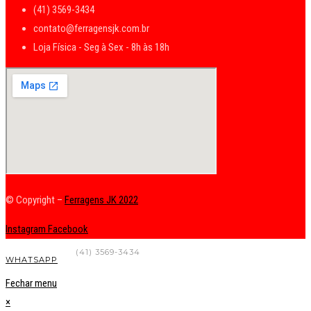
(41) 3569-3434
contato@ferragensjk.com.br
Loja Física - Seg à Sex - 8h às 18h
© Copyright –
Ferragens JK 2022
Instagram
Facebook
FALE CONOSCO
(41) 3569-3434
WHATSAPP
Fechar menu
×