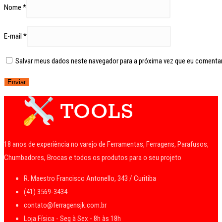
Nome
*
E-mail
*
Salvar meus dados neste navegador para a próxima vez que eu comentar
18 anos de experiência no varejo de Ferramentas, Ferragens, Parafusos,
Chumbadores, Brocas e todos os produtos para o seu projeto
R. Maestro Francisco Antonello, 343 / Curitiba
(41) 3569-3434
contato@ferragensjk.com.br
Loja Física - Seg à Sex - 8h às 18h