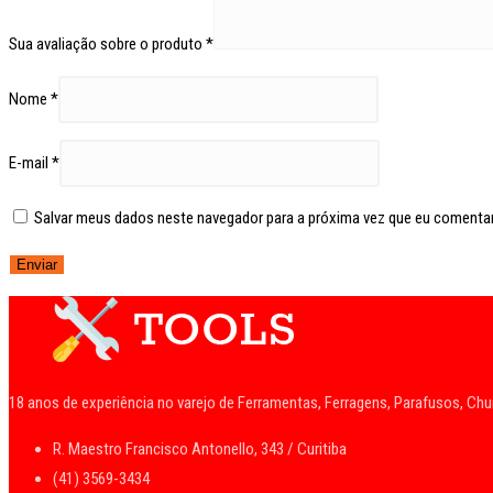
Sua avaliação sobre o produto
*
Nome
*
E-mail
*
Salvar meus dados neste navegador para a próxima vez que eu comentar
18 anos de experiência no varejo de Ferramentas, Ferragens, Parafusos, Ch
R. Maestro Francisco Antonello, 343 / Curitiba
(41) 3569-3434