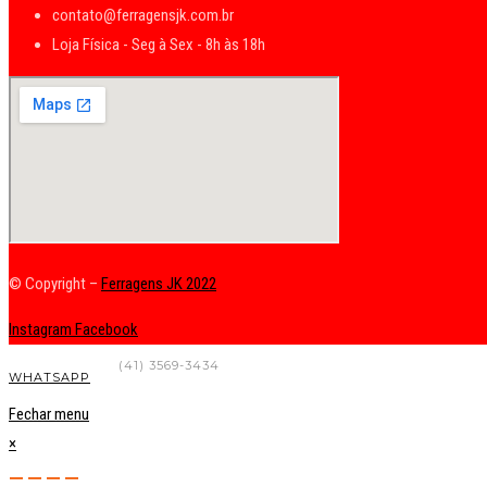
contato@ferragensjk.com.br
Loja Física - Seg à Sex - 8h às 18h
© Copyright –
Ferragens JK 2022
Instagram
Facebook
FALE CONOSCO
(41) 3569-3434
WHATSAPP
Fechar menu
×