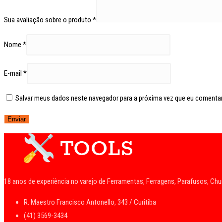
Sua avaliação sobre o produto
*
Nome
*
E-mail
*
Salvar meus dados neste navegador para a próxima vez que eu comentar
18 anos de experiência no varejo de Ferramentas, Ferragens, Parafusos, Ch
R. Maestro Francisco Antonello, 343 / Curitiba
(41) 3569-3434