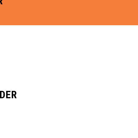
R
DER