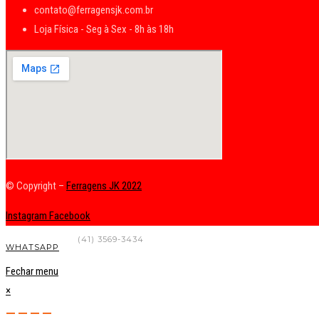
contato@ferragensjk.com.br
Loja Física - Seg à Sex - 8h às 18h
© Copyright –
Ferragens JK 2022
Instagram
Facebook
FALE CONOSCO
(41) 3569-3434
WHATSAPP
Fechar menu
×