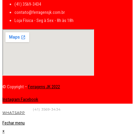
(41) 3569-3434
contato@ferragensjk.com.br
Loja Física - Seg à Sex - 8h às 18h
© Copyright –
Ferragens JK 2022
Instagram
Facebook
FALE CONOSCO
(41) 3569-3434
WHATSAPP
Fechar menu
×