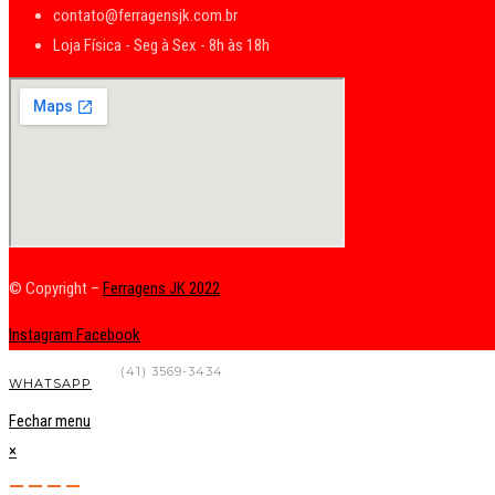
contato@ferragensjk.com.br
Loja Física - Seg à Sex - 8h às 18h
© Copyright –
Ferragens JK 2022
Instagram
Facebook
FALE CONOSCO
(41) 3569-3434
WHATSAPP
Fechar menu
×