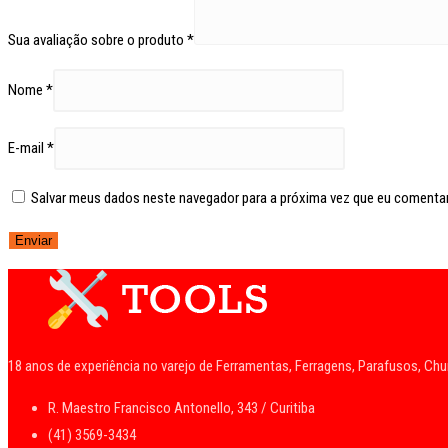
Sua avaliação sobre o produto
*
Nome
*
E-mail
*
Salvar meus dados neste navegador para a próxima vez que eu comentar
18 anos de experiência no varejo de Ferramentas, Ferragens, Parafusos, Ch
R. Maestro Francisco Antonello, 343 / Curitiba
(41) 3569-3434