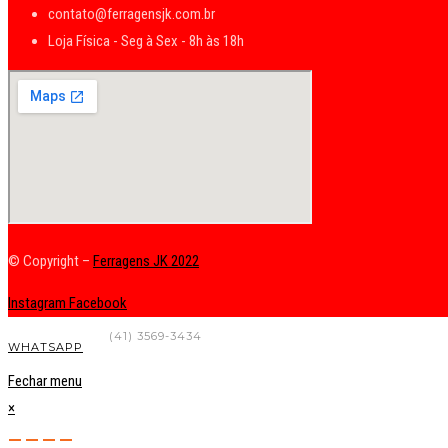
contato@ferragensjk.com.br
Loja Física - Seg à Sex - 8h às 18h
© Copyright –
Ferragens JK 2022
Instagram
Facebook
FALE CONOSCO
(41) 3569-3434
WHATSAPP
Fechar menu
×