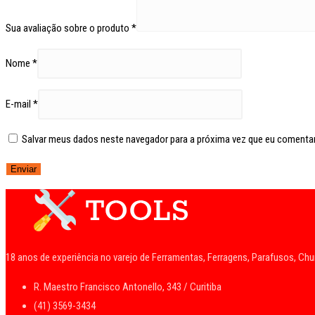
Sua avaliação sobre o produto
*
Nome
*
E-mail
*
Salvar meus dados neste navegador para a próxima vez que eu comentar
18 anos de experiência no varejo de Ferramentas, Ferragens, Parafusos, Ch
R. Maestro Francisco Antonello, 343 / Curitiba
(41) 3569-3434