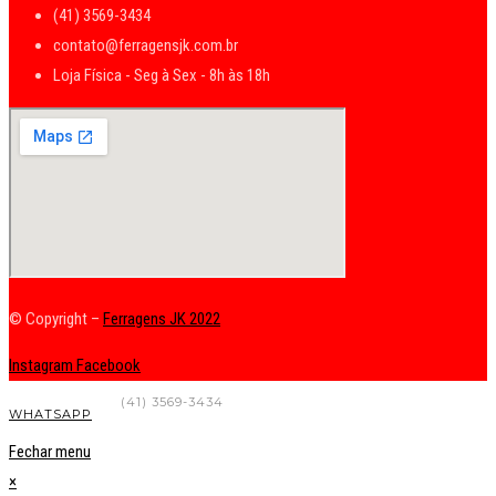
(41) 3569-3434
contato@ferragensjk.com.br
Loja Física - Seg à Sex - 8h às 18h
© Copyright –
Ferragens JK 2022
Instagram
Facebook
FALE CONOSCO
(41) 3569-3434
WHATSAPP
Fechar menu
×