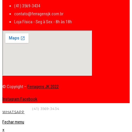
(41) 3569-3434
contato@ferragensjk.com.br
Loja Física - Seg à Sex - 8h às 18h
© Copyright –
Ferragens JK 2022
Instagram
Facebook
FALE CONOSCO
(41) 3569-3434
WHATSAPP
Fechar menu
×