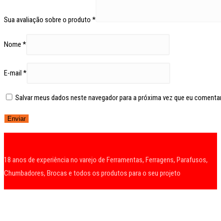
Sua avaliação sobre o produto
*
Nome
*
E-mail
*
Salvar meus dados neste navegador para a próxima vez que eu comentar
18 anos de experiência no varejo de Ferramentas, Ferragens, Parafusos,
Chumbadores, Brocas e todos os produtos para o seu projeto
R. Maestro Francisco Antonello, 343 / Curitiba
(41) 3569-3434
contato@ferragensjk.com.br