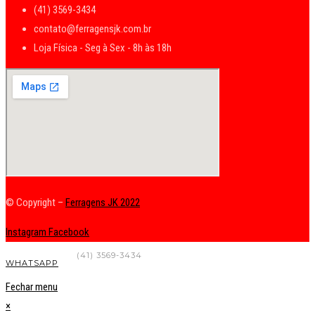
(41) 3569-3434
contato@ferragensjk.com.br
Loja Física - Seg à Sex - 8h às 18h
© Copyright –
Ferragens JK 2022
Instagram
Facebook
FALE CONOSCO
(41) 3569-3434
WHATSAPP
Fechar menu
×