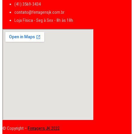
(41) 3569-3434
contato@ferragensjk.com.br
Loja Física - Seg à Sex - 8h às 18h
© Copyright –
Ferragens JK 2022