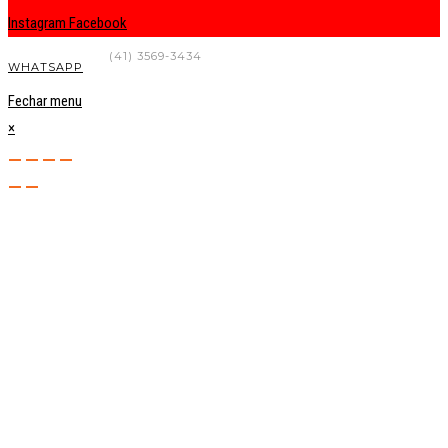
Instagram
Facebook
FALE CONOSCO
(41) 3569-3434
WHATSAPP
Fechar menu
×