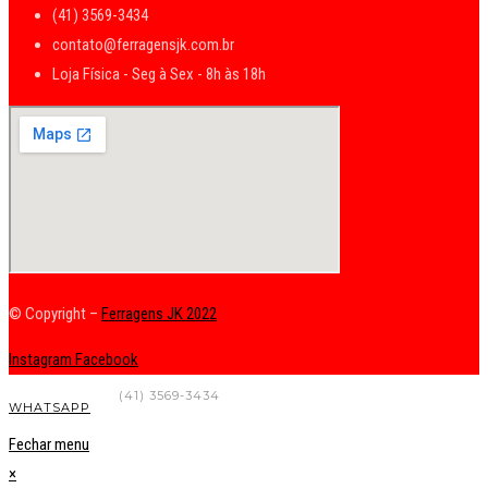
(41) 3569-3434
contato@ferragensjk.com.br
Loja Física - Seg à Sex - 8h às 18h
© Copyright –
Ferragens JK 2022
Instagram
Facebook
FALE CONOSCO
(41) 3569-3434
WHATSAPP
Fechar menu
×