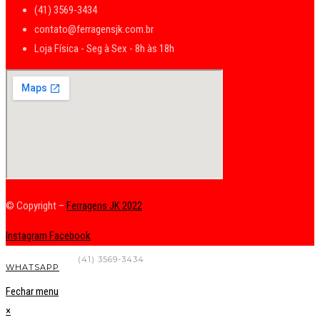
(41) 3569-3434
contato@ferragensjk.com.br
Loja Física - Seg à Sex - 8h às 18h
© Copyright –
Ferragens JK 2022
Instagram
Facebook
FALE CONOSCO
(41) 3569-3434
WHATSAPP
Fechar menu
×