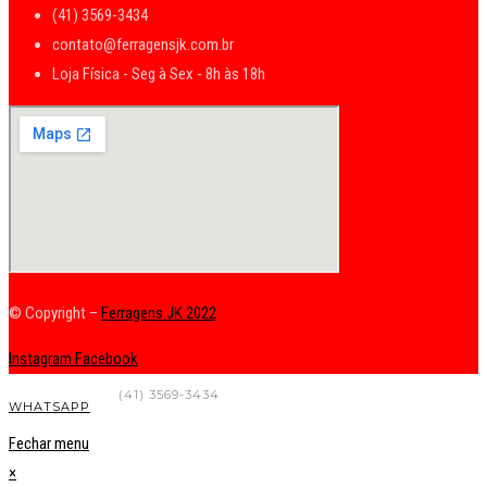
(41) 3569-3434
contato@ferragensjk.com.br
Loja Física - Seg à Sex - 8h às 18h
© Copyright –
Ferragens JK 2022
Instagram
Facebook
FALE CONOSCO
(41) 3569-3434
WHATSAPP
Fechar menu
×