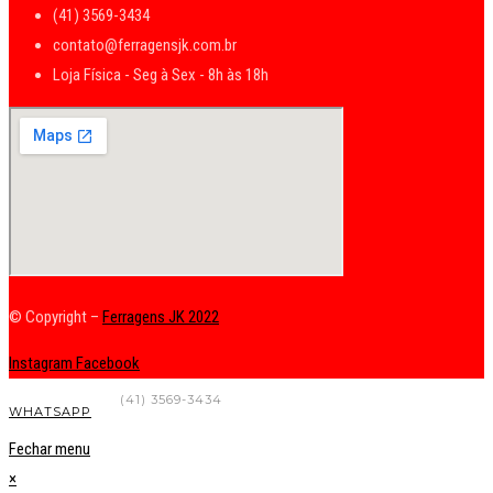
(41) 3569-3434
contato@ferragensjk.com.br
Loja Física - Seg à Sex - 8h às 18h
© Copyright –
Ferragens JK 2022
Instagram
Facebook
FALE CONOSCO
(41) 3569-3434
WHATSAPP
Fechar menu
×