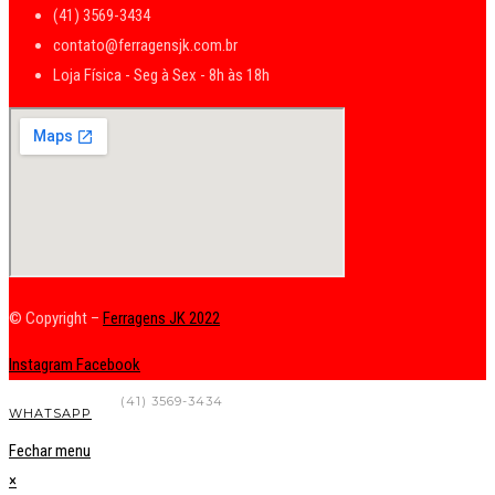
(41) 3569-3434
contato@ferragensjk.com.br
Loja Física - Seg à Sex - 8h às 18h
© Copyright –
Ferragens JK 2022
Instagram
Facebook
FALE CONOSCO
(41) 3569-3434
WHATSAPP
Fechar menu
×