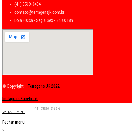
(41) 3569-3434
contato@ferragensjk.com.br
Loja Física - Seg à Sex - 8h às 18h
© Copyright –
Ferragens JK 2022
Instagram
Facebook
FALE CONOSCO
(41) 3569-3434
WHATSAPP
Fechar menu
×