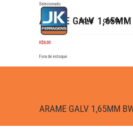
Selecionado:
ARAME GALV 1,65MM
HOME
CONTATO
R$
0,00
Fora de estoque
ARAME GALV 1,65MM BW