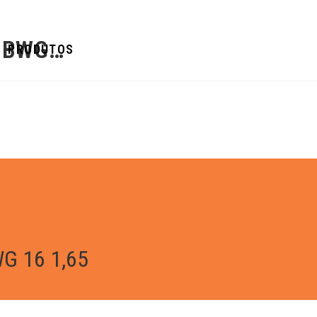
 BWG…
PRODUTOS
G 16 1,65