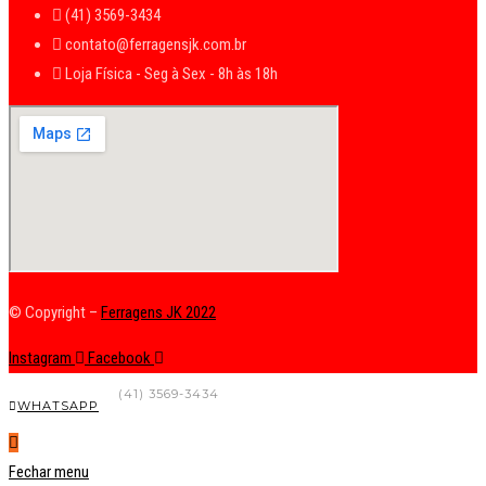
(41) 3569-3434
contato@ferragensjk.com.br
Loja Física - Seg à Sex - 8h às 18h
© Copyright –
Ferragens JK 2022
Instagram
Facebook
FALE CONOSCO
(41) 3569-3434
WHATSAPP
Fechar menu