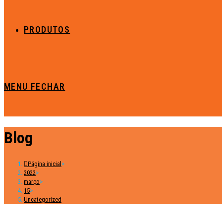
PRODUTOS
MENU
FECHAR
Blog
Página inicial
>
2022
>
março
>
15
>
Uncategorized