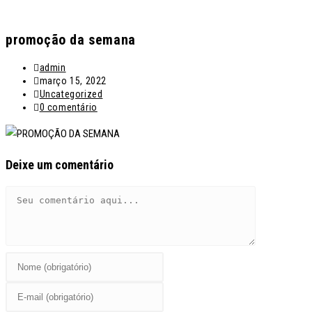
promoção da semana
Autor
admin
do
Post
março 15, 2022
post:
publicado:
Categoria
Uncategorized
do
Comentários
0 comentário
post:
do
post:
Deixe um comentário
Comentário
Digite
seu
Digite
nome
seu