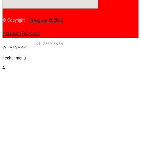
© Copyright –
Ferragens JK 2022
Instagram
Facebook
FALE CONOSCO
(41) 3569-3434
WHATSAPP
Fechar menu
×