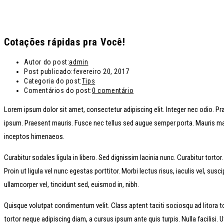
Cotações rápidas pra Você!
Autor do post:
admin
Post publicado:
fevereiro 20, 2017
Categoria do post:
Tips
Comentários do post:
0 comentário
Lorem ipsum dolor sit amet, consectetur adipiscing elit. Integer nec odio. Pr
ipsum. Praesent mauris. Fusce nec tellus sed augue semper porta. Mauris mass
inceptos himenaeos.
Curabitur sodales ligula in libero. Sed dignissim lacinia nunc. Curabitur tort
Proin ut ligula vel nunc egestas porttitor. Morbi lectus risus, iaculis vel, sus
ullamcorper vel, tincidunt sed, euismod in, nibh.
Quisque volutpat condimentum velit. Class aptent taciti sociosqu ad litora t
tortor neque adipiscing diam, a cursus ipsum ante quis turpis. Nulla facilisi.