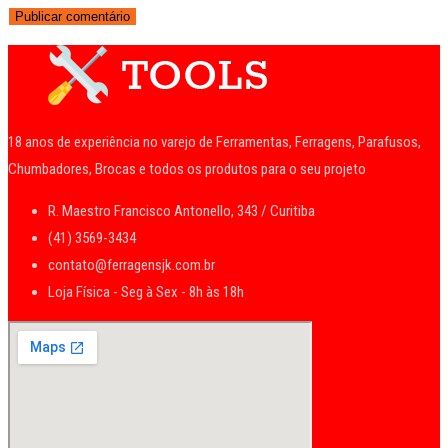
18 anos de experiência no varejo de Ferramentas, Ferragens, Parafusos,
Chumbadores, Brocas e todos os produtos para o seu projeto
R. Maestro Francisco Antonello, 343 / Curitiba
(41) 3569-3434
contato@ferragensjk.com.br
Loja Física - Seg à Sex - 8h às 18h